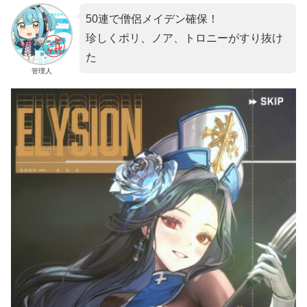
50連で僧侶メイデン確保！
珍しくポリ、ノア、トロニーがすり抜け
た
管理人