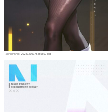
Screenshot_20241205175459607.jpg