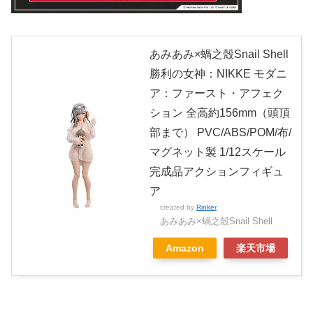
あみあみ×蝸之殼Snail Shell
勝利の女神：NIKKE モダニ
ア：ファースト・アフェク
ション 全高約156mm（頭頂
部まで） PVC/ABS/POM/布/
マグネット製 1/12スケール
完成品アクションフィギュ
ア
created by
Rinker
あみあみ×蝸之殼Snail Shell
Amazon
楽天市場