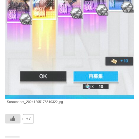
Screenshot_20241205175510322.jpg
+7