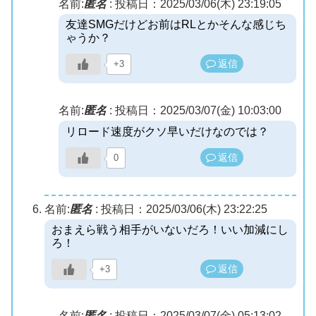
名前:
匿名
:
投稿日：2025/03/06(木) 23:19:05
友達SMGだけどお前はRLとかそんな感じち
ゃうか？
返信
+3
名前:
匿名
:
投稿日：2025/03/07(金) 10:03:00
リロード速度がクソ早いだけなのでは？
返信
0
名前:
匿名
:
投稿日：2025/03/06(木) 23:22:25
おまえら戦う相手がいないだろ！いい加減にし
ろ！
返信
+3
名前:
匿名
:
投稿日：2025/03/07(金) 05:13:02