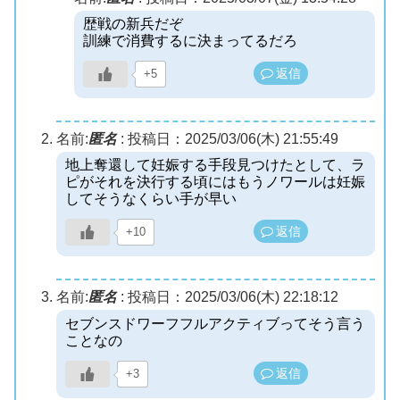
歴戦の新兵だぞ
訓練で消費するに決まってるだろ
返信
+5
名前:
匿名
:
投稿日：2025/03/06(木) 21:55:49
地上奪還して妊娠する手段見つけたとして、ラ
ピがそれを決行する頃にはもうノワールは妊娠
してそうなくらい手が早い
返信
+10
名前:
匿名
:
投稿日：2025/03/06(木) 22:18:12
セブンスドワーフフルアクティブってそう言う
ことなの
返信
+3