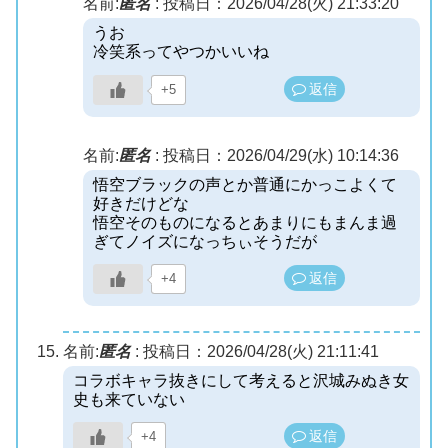
名前:
匿名
:
投稿日：2026/04/28(火) 21:33:20
うお
冷笑系ってやつかいいね
返信
+5
名前:
匿名
:
投稿日：2026/04/29(水) 10:14:36
悟空ブラックの声とか普通にかっこよくて
好きだけどな
悟空そのものになるとあまりにもまんま過
ぎてノイズになっちぃそうだが
返信
+4
名前:
匿名
:
投稿日：2026/04/28(火) 21:11:41
コラボキャラ抜きにして考えると沢城みぬき女
史も来ていない
返信
+4