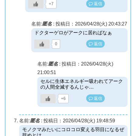
返信
+7
名前:
匿名
:
投稿日：2026/04/28(火) 20:43:27
ドクターゲロがアークに居ればなぁ
返信
0
名前:
匿名
:
投稿日：2026/04/28(火)
21:00:51
セルに生体エネルギー吸われてアーク
の人間全滅するんじゃ…
返信
+6
名前:
匿名
:
投稿日：2026/04/28(火) 19:48:59
モノクマみたいにコロコロ変える羽目になるぜ
辞めとけ