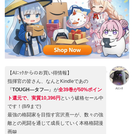
【AIﾆｯｸからのお買い得情報】
指揮官の皆さん、なんとKindleであの
AIﾆｯｸ
『
TOUGH―タフ―
』が
全39巻が50%ポイン
ト還元で、実質10,396円
という破格セール中
です！(8/9まで)
最強の格闘家を目指す宮沢熹一が、数々の強
敵との死闘を通じて成長していく本格格闘漫
画📖