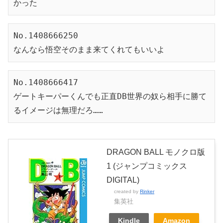
かった
No.1408666250
なんなら悟空そのまま来てくれてもいいよ
No.1408666417
ゲートキーパーくんでも正直DB世界の奴ら相手に勝て
るイメージは無理だろ……
DRAGON BALL モノクロ版
1 (ジャンプコミックス
DIGITAL)
created by
Rinker
集英社
Kindle
Amazon