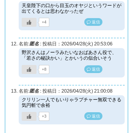
天皇陛下の口から目玉のオヤジというワードが
出てくるとは思わなかったぜ
返信
+4
名前:
匿名
:
投稿日：2026/04/28(火) 20:53:06
野沢さんはノーラみたいなおばあさん役で、
「若さの秘訣かい」とかいうの似合いそう
返信
+8
名前:
匿名
:
投稿日：2026/04/28(火) 21:00:08
クリリン一人でもいりゃラプチャー無双できる
気円斬で余裕
返信
+3