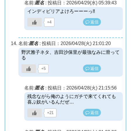
名前:
匿名
:
投稿日：2026/04/29(水) 05:39:43
インディビリアよけろーーーっ‼︎
返信
+4
名前:
匿名
:
投稿日：2026/04/28(火) 21:01:20
野沢雅子ネタ、吉田沙保里が最強なみに滑って
る
返信
+5
名前:
匿名
:
投稿日：2026/04/28(火) 21:15:56
残念ながら俺のようにガチで来てくれても
喜ぶ奴がいるんだぜ…
返信
+21