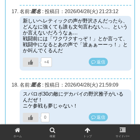
名前:
匿名
:
投稿日：2026/04/28(火) 21:23:12
新しいヘレティックの声が野沢さんだったら、
どんなに強くても誰も文句言わない…、という
か言えないだろうなぁ…
戦闘前には「ワクワクすっぞ！」とか言って、
戦闘中になるとあの声で「波ぁぁーーっ！」と
か叫んでくるんだ
返信
+4
名前:
匿名
:
投稿日：2026/04/28(火) 21:59:09
スパロボ30の敵にデカパイの野沢雅子がいる
んだぜ！
ニケ参戦も夢じゃない！
返信
0
ホーム
検索
トップ
サイドバー