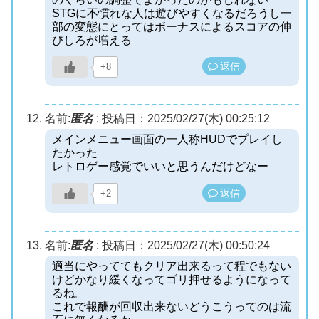
STGに不慣れな人は遊びやすくなるだろうし一
部の変態にとってはボーナスによるスコアの伸
びしろが増える
返信
+8
名前:
匿名
:
投稿日：2025/02/27(木) 00:25:12
メインメニュー画面の一人称HUDでプレイし
たかった
レトロゲー感覚でいいと思うんだけどなー
返信
+2
名前:
匿名
:
投稿日：2025/02/27(木) 00:50:24
適当にやっててもクリア出来るって程でもない
けどかなり緩くなってゴリ押せるようになって
るね。
これで報酬が回収出来ないどうこうってのは流