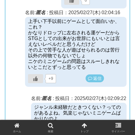
0
名前:
匿名
:
投稿日：2025/02/27(木) 02:04:16
上手い下手以前にゲームとして面白いか、
これ？
かなりドロップに左右される運ゲーだから
STGとしての出来がお世辞にもいいとは言
えないレベルだと思うんだけど
その上で苦手な人が遊ばせられるのは苦行
以外の何物でもないでしょ
ニケのミニゲームの問題はスルーしきれな
いとこだとずっと思ってる
返信
+9
名前:
匿名
:
投稿日：2025/02/27(木) 02:09:22
ジャンル未経験だときつくない？っての
があるよね。気楽じゃないミニゲームば
かりなのよ
返信
+9
ホーム
検索
トップ
サイドバー