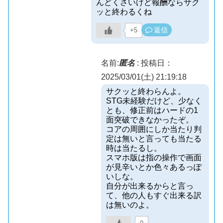
んどくさいけど報酬ならサク
ッと終わるくね
返信
+5
名前:
匿名
:
投稿日：
2025/03/01(土) 21:19:18
サクッと終わらんよ。
STG未経験だけど、少なく
とも、修正前はハードの1
面突破できなかったぞ。
コアの周囲にしか当たり判
定は無いと言っても当たる
時は当たるし。
スマホ版は指の操作で画面
が見辛いとか色々あるっぽ
いしな。
自分が出来るからと言っ
て、他の人もすぐ出来る訳
は無いのよ。