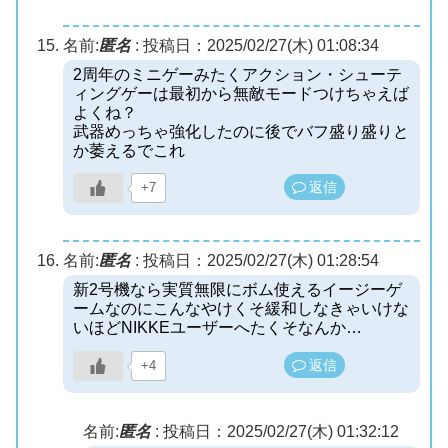
名前:
匿名
:
投稿日：2025/02/27(木) 01:08:34
2周年のミニゲーみたくアクション・シューテ
ィングゲーは最初から無敵モードつけちゃえば
よくね？
武器めっちゃ強化したのに後でバフ盛り盛りと
か萎えるでこれ
返信
+7
名前:
匿名
:
投稿日：2025/02/27(木) 01:28:54
新2号機なら実質無限にボム使えるイージーゲ
ームなのにこんなやけくそ緩和しなきゃいけな
いほどNIKKEユーザーへたくそなんか…
返信
+4
名前:
匿名
:
投稿日：2025/02/27(木) 01:32:12