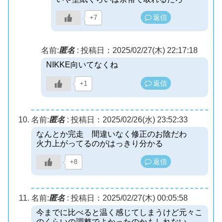
返信
+7
名前:
匿名
:
投稿日：2025/02/27(木) 22:17:18
NIKKE向いてなくね
返信
+1
名前:
匿名
:
投稿日：2025/02/26(水) 23:52:33
なんとか完走 間違いなく修正のお陰だわ
火力上がってるのがはっきり分かる
返信
+8
名前:
匿名
:
投稿日：2025/02/27(木) 00:05:58
今までに比べると温く感じてしまうけど元々こ
のくらいの調整でよかったのかもしれない