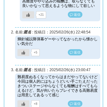
高難度ややり込みの報酬は、取らなくても
良いかなって思えるような物にして欲しい
返信
+21
名前:
匿名
:
投稿日：2025/02/26(水) 22:48:54
輝針城以降弾幕ゲーやってなかったから懐かし
い気分だ
返信
+5
名前:
匿名
:
投稿日：2025/02/26(水) 23:00:47
難易度ぬるくなってからはまだやってないけど
今回は個人的にはちょうどいい手ごたえだった
きついステージやらなくても報酬はすべてもら
えるけど、気が向いたらプレイできる高難易度
は用意してあるって感じ
返信
+8