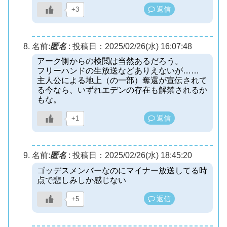
返信
+3
名前:
匿名
:
投稿日：2025/02/26(水) 16:07:48
アーク側からの検閲は当然あるだろう。
フリーハンドの生放送などありえないが……
主人公による地上（の一部）奪還が宣伝されて
る今なら、いずれエデンの存在も解禁されるか
もな。
返信
+1
名前:
匿名
:
投稿日：2025/02/26(水) 18:45:20
ゴッデスメンバーなのにマイナー放送してる時
点で悲しみしか感じない
返信
+5