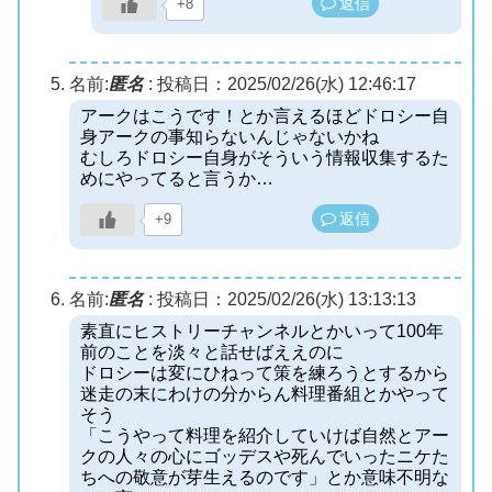
返信
+8
名前:
匿名
:
投稿日：2025/02/26(水) 12:46:17
アークはこうです！とか言えるほどドロシー自
身アークの事知らないんじゃないかね
むしろドロシー自身がそういう情報収集するた
めにやってると言うか…
返信
+9
名前:
匿名
:
投稿日：2025/02/26(水) 13:13:13
素直にヒストリーチャンネルとかいって100年
前のことを淡々と話せばええのに
ドロシーは変にひねって策を練ろうとするから
迷走の末にわけの分からん料理番組とかやって
そう
「こうやって料理を紹介していけば自然とアー
クの人々の心にゴッデスや死んでいったニケた
ちへの敬意が芽生えるのです」とか意味不明な