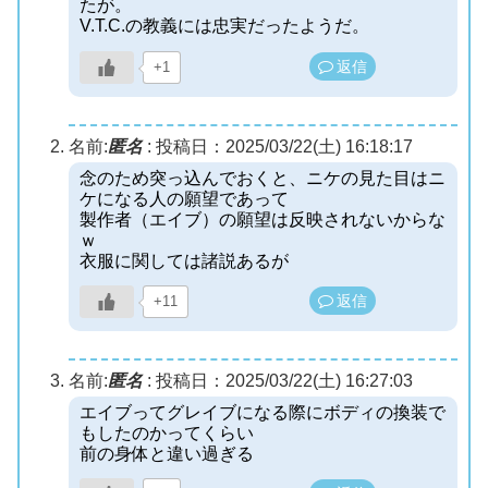
たが。
V.T.C.の教義には忠実だったようだ。
返信
+1
名前:
匿名
:
投稿日：2025/03/22(土) 16:18:17
念のため突っ込んでおくと、ニケの見た目はニ
ケになる人の願望であって
製作者（エイブ）の願望は反映されないからな
ｗ
衣服に関しては諸説あるが
返信
+11
名前:
匿名
:
投稿日：2025/03/22(土) 16:27:03
エイブってグレイブになる際にボディの換装で
もしたのかってくらい
前の身体と違い過ぎる