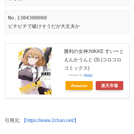
No.1304300080

ピチピチで破けそうだが大丈夫か
勝利の女神:NIKKE すいーと
えんかうんと (3) (コロコロ
コミックス)
created by
Rinker
Amazon
楽天市場
引用元:
【https://www.2chan.net/】