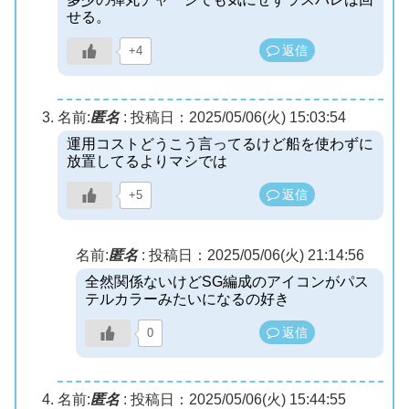
せる。
返信
+4
名前:
匿名
:
投稿日：2025/05/06(火) 15:03:54
運用コストどうこう言ってるけど船を使わずに
放置してるよりマシでは
返信
+5
名前:
匿名
:
投稿日：2025/05/06(火) 21:14:56
全然関係ないけどSG編成のアイコンがパス
テルカラーみたいになるの好き
返信
0
名前:
匿名
:
投稿日：2025/05/06(火) 15:44:55