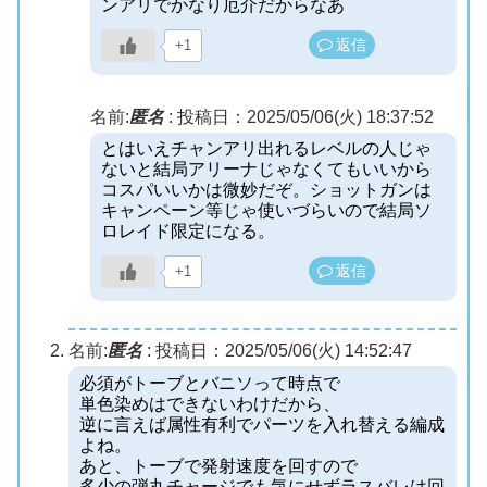
ンアリでかなり厄介だからなあ
返信
+1
名前:
匿名
:
投稿日：2025/05/06(火) 18:37:52
とはいえチャンアリ出れるレベルの人じゃ
ないと結局アリーナじゃなくてもいいから
コスパいいかは微妙だぞ。ショットガンは
キャンペーン等じゃ使いづらいので結局ソ
ロレイド限定になる。
返信
+1
名前:
匿名
:
投稿日：2025/05/06(火) 14:52:47
必須がトーブとバニソって時点で
単色染めはできないわけだから、
逆に言えば属性有利でパーツを入れ替える編成
よね。
あと、トーブで発射速度を回すので
多少の弾丸チャージでも気にせずラスバレは回