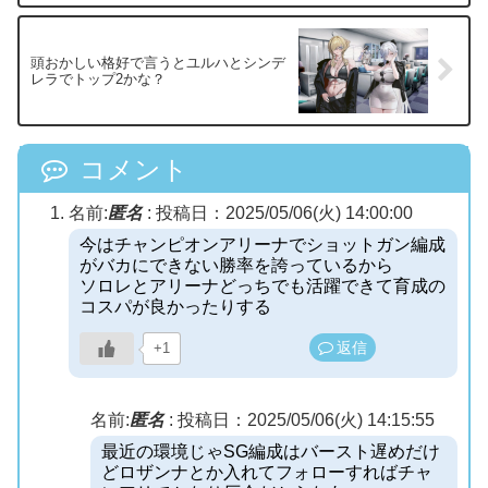
頭おかしい格好で言うとユルハとシンデ
レラでトップ2かな？
コメント
名前:
匿名
:
投稿日：2025/05/06(火) 14:00:00
今はチャンピオンアリーナでショットガン編成
がバカにできない勝率を誇っているから
ソロレとアリーナどっちでも活躍できて育成の
コスパが良かったりする
返信
+1
名前:
匿名
:
投稿日：2025/05/06(火) 14:15:55
最近の環境じゃSG編成はバースト遅めだけ
どロザンナとか入れてフォローすればチャ