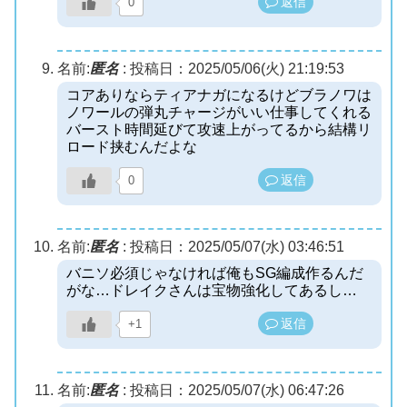
返信
0
名前:
匿名
:
投稿日：2025/05/06(火) 21:19:53
コアありならティアナガになるけどブラノワは
ノワールの弾丸チャージがいい仕事してくれる
バースト時間延びて攻速上がってるから結構リ
ロード挟むんだよな
返信
0
名前:
匿名
:
投稿日：2025/05/07(水) 03:46:51
バニソ必須じゃなければ俺もSG編成作るんだ
がな…ドレイクさんは宝物強化してあるし…
返信
+1
名前:
匿名
:
投稿日：2025/05/07(水) 06:47:26