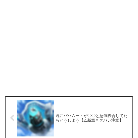
既にバハムートが◯◯と意気投合してた
らどうしよう【⚠️新章ネタバレ注意】