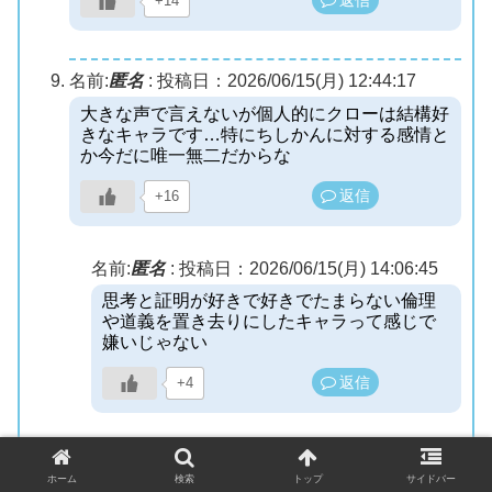
返信
+14
名前:
匿名
:
投稿日：2026/06/15(月) 12:44:17
大きな声で言えないが個人的にクローは結構好
きなキャラです…特にちしかんに対する感情と
か今だに唯一無二だからな
返信
+16
名前:
匿名
:
投稿日：2026/06/15(月) 14:06:45
思考と証明が好きで好きでたまらない倫理
や道義を置き去りにしたキャラって感じで
嫌いじゃない
返信
+4
名前:
匿名
:
投稿日：2026/06/15(月) 15:29:20
ホーム
検索
トップ
サイドバー
「もっと早くお前と出会っていたら…」っ