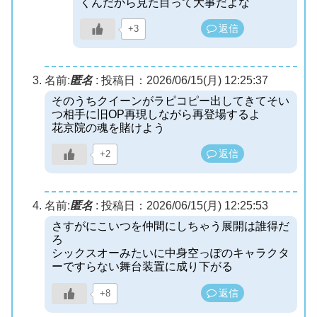
くんだから見た目って大事だよな
返信
+3
名前:
匿名
:
投稿日：2026/06/15(月) 12:25:37
そのうちクイーンがラピコピー出してきてそい
つ相手に旧OP再現しながら再登場するよ
花京院の魂を賭けよう
返信
+2
名前:
匿名
:
投稿日：2026/06/15(月) 12:25:53
さすがにこいつを仲間にしちゃう展開は誰得だ
ろ
シックスオーみたいに中身空っぽのキャラクタ
ーですらない舞台装置に成り下がる
返信
+8