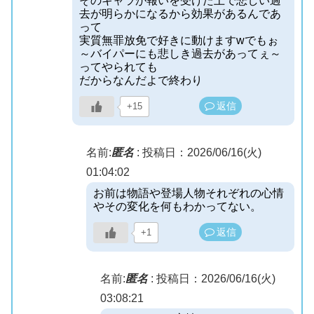
そのキャラが報いを受けた上で悲しい過
去が明らかになるから効果があるんであ
って
実質無罪放免で好きに動けますwでもぉ
～バイパーにも悲しき過去があってぇ～
ってやられても
だからなんだよで終わり
返信
+15
名前:
匿名
:
投稿日：2026/06/16(火)
01:04:02
お前は物語や登場人物それぞれの心情
やその変化を何もわかってない。
返信
+1
名前:
匿名
:
投稿日：2026/06/16(火)
03:08:21