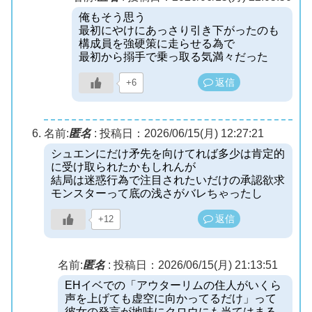
俺もそう思う
最初にやけにあっさり引き下がったのも
構成員を強硬策に走らせる為で
最初から搦手で乗っ取る気満々だった
返信
+6
名前:
匿名
:
投稿日：2026/06/15(月) 12:27:21
シュエンにだけ矛先を向けてれば多少は肯定的
に受け取られたかもしれんが
結局は迷惑行為で注目されたいだけの承認欲求
モンスターって底の浅さがバレちゃったし
返信
+12
名前:
匿名
:
投稿日：2026/06/15(月) 21:13:51
EHイベでの「アウターリムの住人がいくら
声を上げても虚空に向かってるだけ」って
彼女の発言が地味にクロウにも当てはまる