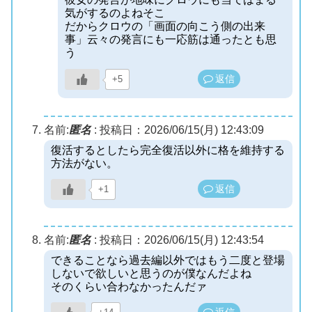
気がするのよねそこ
だからクロウの「画面の向こう側の出来
事」云々の発言にも一応筋は通ったとも思
う
返信
+5
名前:
匿名
:
投稿日：2026/06/15(月) 12:43:09
復活するとしたら完全復活以外に格を維持する
方法がない。
返信
+1
名前:
匿名
:
投稿日：2026/06/15(月) 12:43:54
できることなら過去編以外ではもう二度と登場
しないで欲しいと思うのが僕なんだよね
そのくらい合わなかったんだァ