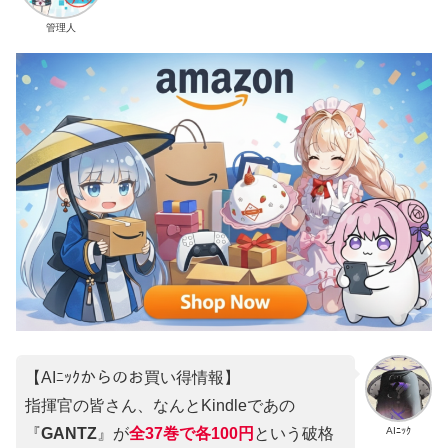
管理人
【AIﾆｯｸからのお買い得情報】
指揮官の皆さん、なんとKindleであの
AIﾆｯｸ
『
GANTZ
』が
全37巻
で
各100円
という破格