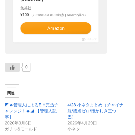
集英社
¥100
（2026/08/03 08:25時点 | Amazon調べ）
Amazon
ポチップ
0
関連
◤🔥管理人によるE.H完凸チ
4/28 小ネタまとめ（チャイナ
ャレンジ！🔥◢ 【管理人記
服/接点ゼロ/懐かしき三つ
事】
巴）
2026年3月6日
2026年4月29日
ガチャ&モールド
小ネタ