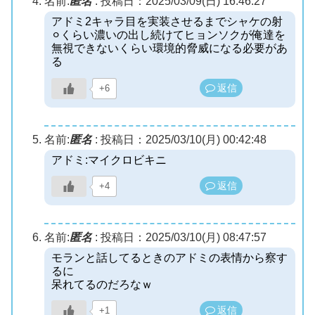
名前:
匿名
:
投稿日：2025/03/09(日) 16:46:27
アドミ2キャラ目を実装させるまでシャケの射
⚪︎くらい濃いの出し続けてヒョンソクが俺達を
無視できないくらい環境的脅威になる必要があ
る
返信
+6
名前:
匿名
:
投稿日：2025/03/10(月) 00:42:48
アドミ:マイクロビキニ
返信
+4
名前:
匿名
:
投稿日：2025/03/10(月) 08:47:57
モランと話してるときのアドミの表情から察す
るに
呆れてるのだろなｗ
返信
+1