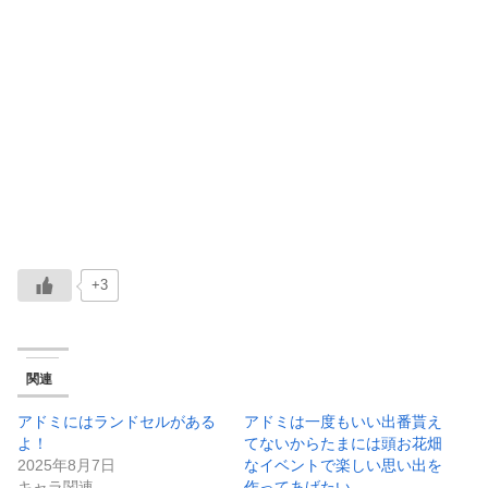
+3
関連
アドミにはランドセルがある
アドミは一度もいい出番貰え
よ！
てないからたまには頭お花畑
2025年8月7日
なイベントで楽しい思い出を
キャラ関連
作ってあげたい…