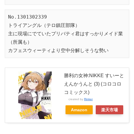
No.1301302339

トライアングル（テロ鎮圧部隊）

主に現場にでていたプリバティ君はすっかりメイド業
（所属も）

カフェスウィーティより空中分解しそうな勢い
勝利の女神:NIKKE すいーと
えんかうんと (3) (コロコロ
コミックス)
created by
Rinker
Amazon
楽天市場