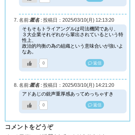
名前:
匿名
:
投稿日：2025/03/10(月) 12:13:20
そもそもトライアングルは司法機関であり、
３大企業それぞれから輩出されているという特
性上、
政治的均衡の為の組織という意味合いが強いよ
なあ。
返信
0
名前:
匿名
:
投稿日：2025/03/10(月) 14:21:20
アドあじの銃声重厚感あってめっちゃすき
返信
0
コメントをどうぞ