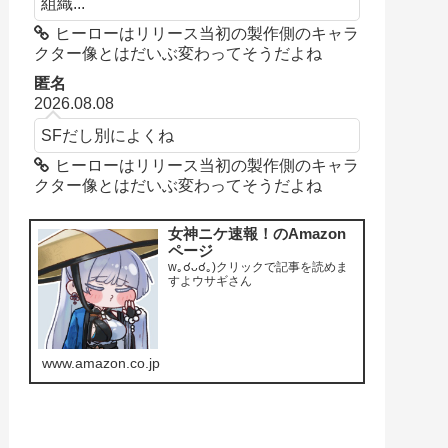
組織...
ヒーローはリリース当初の製作側のキャラ
クター像とはだいぶ変わってそうだよね
匿名
2026.08.08
SFだし別によくね
ヒーローはリリース当初の製作側のキャラ
クター像とはだいぶ変わってそうだよね
女神ニケ速報！のAmazon
ページ
w｡☌ᴗ☌｡)クリックで記事を読めま
すよウサギさん
www.amazon.co.jp