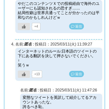
やだこのコンテンツＸでの投稿経由で海外のユ
ーザーにも認知されるの恐すぎ……
結局性癖は世界共通ってことが分かったのは平
和なのかもしれんけどｗ
返信
+4
名前:
匿名
:
投稿日：2025/03/11(火) 11:39:27
インターネットのルール:日本語のツイートの
下にある翻訳を決して押さないでください。
↑
笑うｗ
返信
+13
名前:
匿名
:
投稿日：2025/03/11(火) 11:47:26
変態なツイートを英訳して紹介してるアカ
ウントあったな。
誇るべき恥。