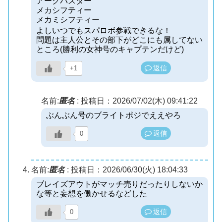
アークバスター
メカシフティー
メカミシフティー
よしいつでもスパロボ参戦できるな！
問題は主人公とその部下がどこにも属してない
ところ(勝利の女神号のキャプテンだけど)
返信
+1
名前:
匿名
:
投稿日：2026/07/02(木) 09:41:22
ぶんぶん号のブライトポジでええやろ
返信
0
名前:
匿名
:
投稿日：2026/06/30(火) 18:04:33
ブレイズアウトがマッチ売りだったりしないか
な等と妄想を働かせるなどした
返信
0