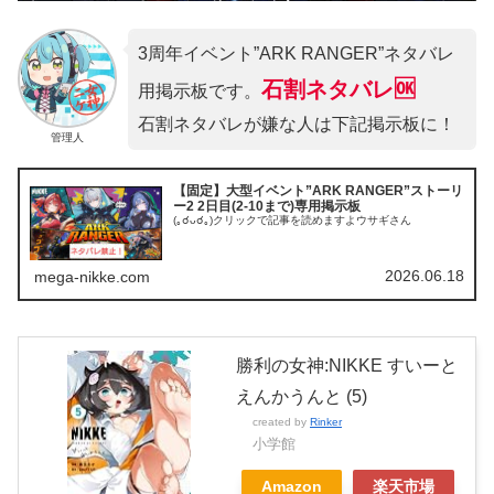
3周年イベント”ARK RANGER”ネタバレ
石割ネタバレ🆗
用掲示板です。
石割ネタバレが嫌な人は下記掲示板に！
管理人
【固定】大型イベント”ARK RANGER”ストーリ
ー2 2日目(2-10まで)専用掲示板
(｡☌ᴗ☌｡)クリックで記事を読めますよウサギさん
2026.06.18
mega-nikke.com
勝利の女神:NIKKE すいーと
えんかうんと (5)
created by
Rinker
小学館
Amazon
楽天市場