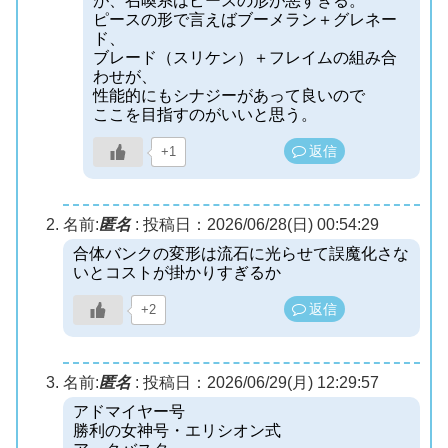
が、召喚系はピースの形が悪すぎる。
ピースの形で言えばブーメラン＋グレネー
ド、
ブレード（スリケン）＋フレイムの組み合
わせが、
性能的にもシナジーがあって良いので
ここを目指すのがいいと思う。
返信
+1
名前:
匿名
:
投稿日：2026/06/28(日) 00:54:29
合体バンクの変形は流石に光らせて誤魔化さな
いとコストが掛かりすぎるか
返信
+2
名前:
匿名
:
投稿日：2026/06/29(月) 12:29:57
アドマイヤー号
勝利の女神号・エリシオン式