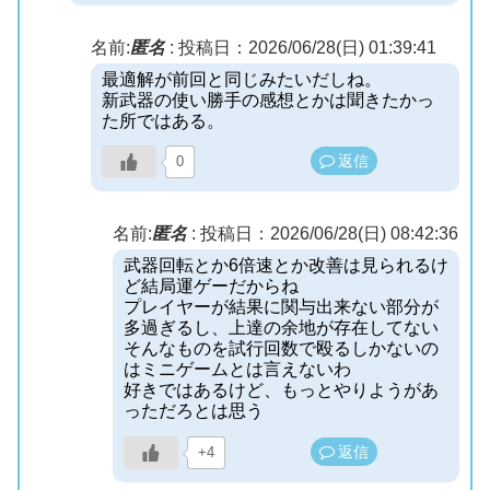
名前:
匿名
:
投稿日：2026/06/28(日) 01:39:41
最適解が前回と同じみたいだしね。
新武器の使い勝手の感想とかは聞きたかっ
た所ではある。
返信
0
名前:
匿名
:
投稿日：2026/06/28(日) 08:42:36
武器回転とか6倍速とか改善は見られるけ
ど結局運ゲーだからね
プレイヤーが結果に関与出来ない部分が
多過ぎるし、上達の余地が存在してない
そんなものを試行回数で殴るしかないの
はミニゲームとは言えないわ
好きではあるけど、もっとやりようがあ
っただろとは思う
返信
+4