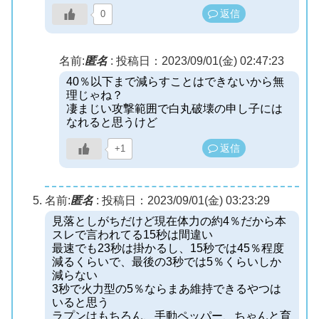
返信
0
名前:
匿名
:
投稿日：2023/09/01(金) 02:47:23
40％以下まで減らすことはできないから無
理じゃね？
凄まじい攻撃範囲で白丸破壊の申し子には
なれると思うけど
返信
+1
名前:
匿名
:
投稿日：2023/09/01(金) 03:23:29
見落としがちだけど現在体力の約4％だから本
スレで言われてる15秒は間違い
最速でも23秒は掛かるし、15秒では45％程度
減るくらいで、最後の3秒では5％くらいしか
減らない
3秒で火力型の5％ならまあ維持できるやつは
いると思う
ラプンはもちろん、手動ペッパー、ちゃんと育