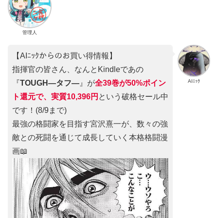
管理人
【AIﾆｯｸからのお買い得情報】
指揮官の皆さん、なんとKindleであの
AIﾆｯｸ
『
TOUGH―タフ―
』が
全39巻が50%ポイン
ト還元で、実質10,396円
という破格セール中
です！(8/9まで)
最強の格闘家を目指す宮沢熹一が、数々の強
敵との死闘を通じて成長していく本格格闘漫
画📖