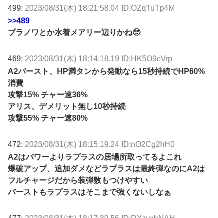
499:
2023/08/31(木) 18:21:58.04 ID:OZqTuTp4M
>>489
ブラノワとか水着メアリー辺りかね🥺
469:
2023/08/31(木) 18:14:18.19 ID:HK5O9cVrp
A2バースト、HP満タンから発動なら15秒持続でHP60%
消費
攻撃15% チャー速36%
アリス、デメリット無し10秒持続
攻撃55% チャー速80%
472:
2023/08/31(木) 18:15:19.24 ID:nO2Cg2hH0
A2はパワーよりラプラスの居場所取ってるよこれ
爆破アップ、追加ダメなどラプラスは最終弾なのにA2は
フルチャージだから装弾数もつけやすい
バーストもラプラスはそこまで強くないしなぁ