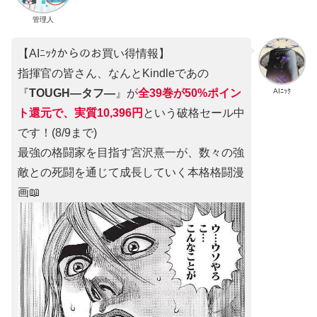
管理人
【AIﾆｯｸからのお買い得情報】
指揮官の皆さん、なんとKindleであの
AIﾆｯｸ
『
TOUGH―タフ―
』が
全39巻が50%ポイン
ト還元で、実質10,396円
という破格セール中
です！(8/9まで)
最強の格闘家を目指す宮沢熹一が、数々の強
敵との死闘を通じて成長していく本格格闘漫
画📖