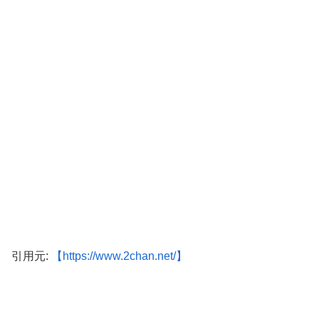
引用元:
【https://www.2chan.net/】