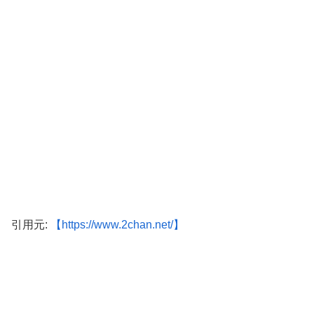
引用元:
【https://www.2chan.net/】