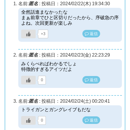
名前:
匿名
:
投稿日：2024/02/22(木) 19:34:30
全然話進まなかったな
まぁ前章でひと区切りだったから、序破急の序
よね。次回更新が楽しみ
返信
+3
名前:
匿名
:
投稿日：2024/02/23(金) 22:23:29
みくらべればわかるでしょ
特徴的すぎるアイツだよ
返信
0
名前:
匿名
:
投稿日：2024/02/24(土) 00:20:41
トライガンとガングレイブもだな
返信
0