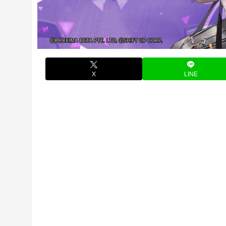
X
LINE