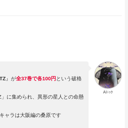
TZ
』が
全37巻
で
各100円
という破格
AIﾆｯｸ
Z」に集められ、異形の星人との命懸
キャラは大阪編の桑原です