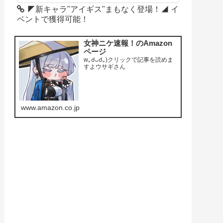
◤新キャラ"アイギス"まもなく登場！◢ イ
ベントで獲得可能！
女神ニケ速報！のAmazon
ページ
w｡☌ᴗ☌｡)クリックで記事を読めま
すよウサギさん
www.amazon.co.jp