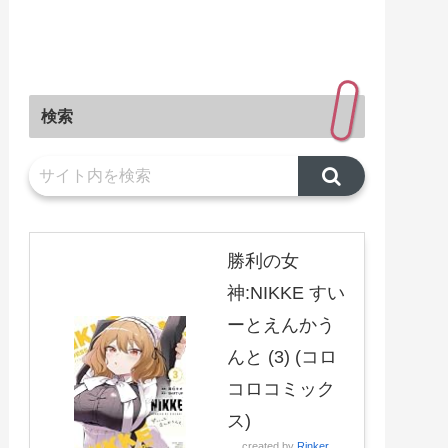
検索
勝利の女
神:NIKKE すい
ーとえんかう
んと (3) (コロ
コロコミック
ス)
created by
Rinker