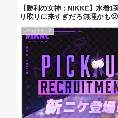
【勝利の女神：NIKKE】水着
り取りに来すぎだろ無理かも🤢
ガチャ&モールド