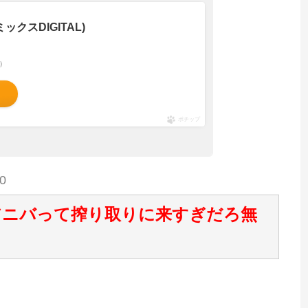
ックスDIGITAL)
べ）
ポチップ
0
アニバって搾り取りに来すぎだろ無