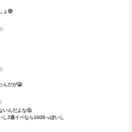
ょ🤑
b0
0
んだが🤮
0
ないんだよな🤔
いし3週イベなら10/26っぽいし