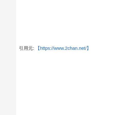
引用元:
【https://www.2chan.net/】