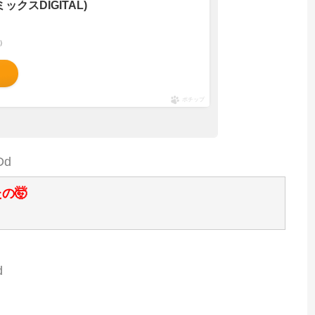
ックスDIGITAL)
べ）
ポチップ
Dd
の🤯
d