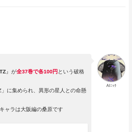
TZ
』が
全37巻
で
各100円
という破格
AIﾆｯｸ
Z」に集められ、異形の星人との命懸
キャラは大阪編の桑原です