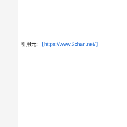
引用元:
【https://www.2chan.net/】