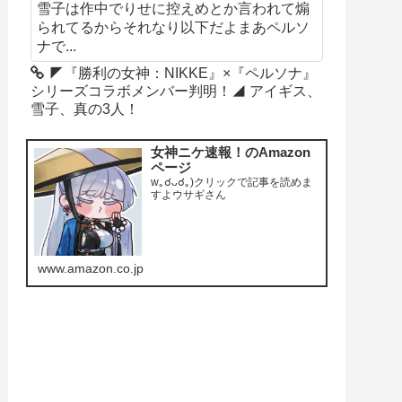
雪子は作中でりせに控えめとか言われて煽
られてるからそれなり以下だよまあペルソ
ナで...
◤『勝利の女神：NIKKE』×『ペルソナ』
シリーズコラボメンバー判明！◢ アイギス、
雪子、真の3人！
女神ニケ速報！のAmazon
ページ
w｡☌ᴗ☌｡)クリックで記事を読めま
すよウサギさん
www.amazon.co.jp