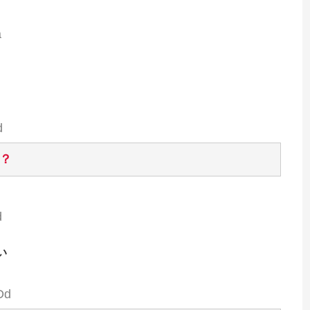
a
d
？
d
い
Dd