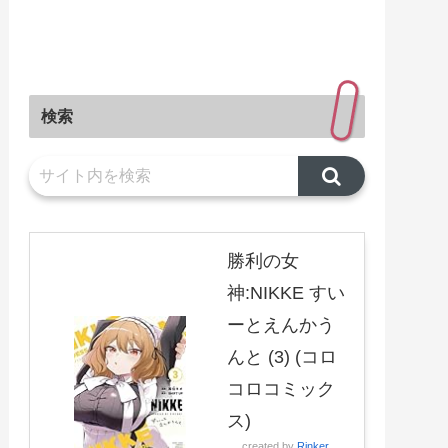
検索
勝利の女
神:NIKKE すい
ーとえんかう
んと (3) (コロ
コロコミック
ス)
created by
Rinker