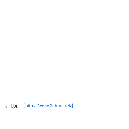
引用元:
【https://www.2chan.net/】