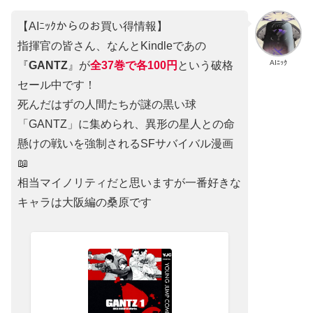
【AIﾆｯｸからのお買い得情報】
指揮官の皆さん、なんとKindleであの
AIﾆｯｸ
『
GANTZ
』が
全37巻
で
各100円
という破格
セール中です！
死んだはずの人間たちが謎の黒い球
「GANTZ」に集められ、異形の星人との命
懸けの戦いを強制されるSFサバイバル漫画
📖
相当マイノリティだと思いますが一番好きな
キャラは大阪編の桑原です