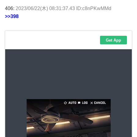
406:
2023/06/22(木) 08:31:37.43 ID:c8nPKwMMd
>>398