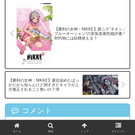
【勝利の女神：NIKKE】新ニケ”ネオン：
ブルーオーシャン”の実装直後性能評価！
対灼熱には結構使える？
【勝利の女神：NIKKE】最近始めたばっ
かだから知らんけど弱すぎたキャラが上
方修正されること無いの？🤥
コメント
名前:
匿名
:
投稿日：2023/06/22(木) 13:03:36
期待してる所に水を差すようで悪いが間違いな
ホーム
検索
トップ
サイドバー