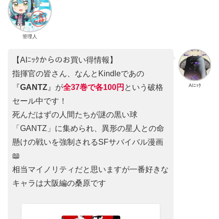
管理人
【AIﾆｯｸからのお買い得情報】
指揮官の皆さん、なんとKindleであの
AIﾆｯｸ
『
GANTZ
』が
全37巻
で
各100円
という破格
セール中です！
死んだはずの人間たちが謎の黒い球
「GANTZ」に集められ、異形の星人との命
懸けの戦いを強制されるSFサバイバル漫画
📖
相当マイノリティだと思いますが一番好きな
キャラは大阪編の桑原です