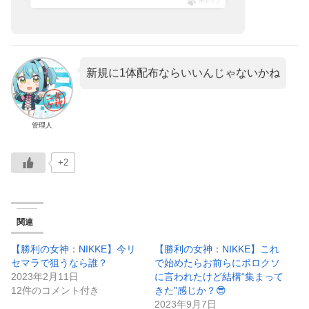
ポチップ
新規に1体配布ならいいんじゃないかね
管理人
+2
関連
【勝利の女神：NIKKE】今リ
【勝利の女神：NIKKE】これ
セマラで狙うなら誰？
で始めたらお前らにボロクソ
2023年2月11日
に言われたけど結構“集まって
12件のコメント付き
きた”感じか？😎
2023年9月7日