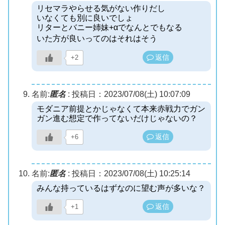
リセマラやらせる気がない作りだし
いなくても別に良いでしょ
リターとバニー姉妹+αでなんとでもなる
いた方が良いってのはそれはそう
返信
+2
名前:
匿名
:
投稿日：2023/07/08(土) 10:07:09
モダニア前提とかじゃなくて本来赤戦力でガン
ガン進む想定で作ってないだけじゃないの？
返信
+6
名前:
匿名
:
投稿日：2023/07/08(土) 10:25:14
みんな持っているはずなのに望む声が多いな？
返信
+1