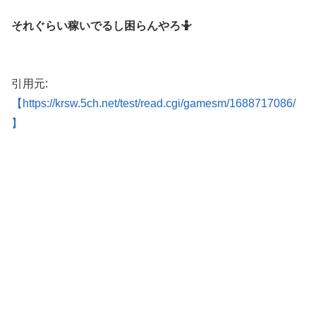
それぐらい稼いでるし困らんやろ🤷
引用元:
【https://krsw.5ch.net/test/read.cgi/gamesm/1688717086/
】