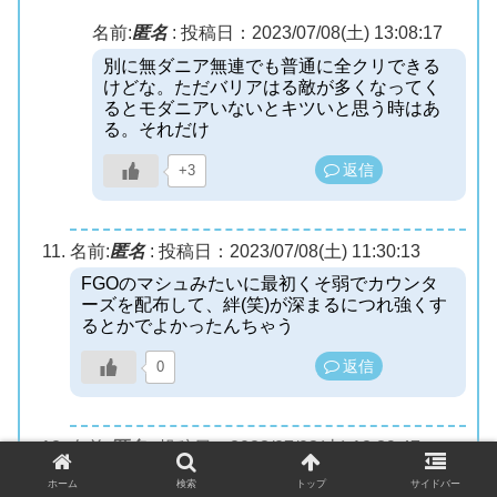
名前:
匿名
:
投稿日：2023/07/08(土) 13:08:17
別に無ダニア無連でも普通に全クリできる
けどな。ただバリアはる敵が多くなってく
るとモダニアいないとキツいと思う時はあ
る。それだけ
返信
+3
名前:
匿名
:
投稿日：2023/07/08(土) 11:30:13
FGOのマシュみたいに最初くそ弱でカウンタ
ーズを配布して、絆(笑)が深まるにつれ強くす
るとかでよかったんちゃう
返信
0
名前:
匿名
:
投稿日：2023/07/08(土) 12:39:47
モダニアいなくても22章クリア出来るんだか
ホーム
検索
トップ
サイドバー