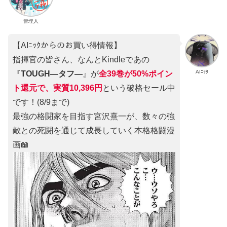
管理人
【AIﾆｯｸからのお買い得情報】
指揮官の皆さん、なんとKindleであの
AIﾆｯｸ
『
TOUGH―タフ―
』が
全39巻が50%ポイン
ト還元で、実質10,396円
という破格セール中
です！(8/9まで)
最強の格闘家を目指す宮沢熹一が、数々の強
敵との死闘を通じて成長していく本格格闘漫
画📖