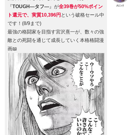
AIﾆｯｸ
『
TOUGH―タフ―
』が
全39巻が50%ポイン
ト還元で、実質10,396円
という破格セール中
です！(8/9まで)
最強の格闘家を目指す宮沢熹一が、数々の強
敵との死闘を通じて成長していく本格格闘漫
画📖