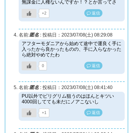
無課金に人権ないんですか！？とか言ってさ
返信
+2
名前:
匿名
:
投稿日：2023/07/08(土) 08:29:08
アフターモダニアから始めて途中で運良く手に
入ったから良かったものの、手に入らなかった
ら絶対やめてたわ
返信
0
名前:
匿名
:
投稿日：2023/07/08(土) 08:41:40
PU以外でピリグリム狙うのはほんとキツい
4000回してても未だにノアこないし
返信
+1