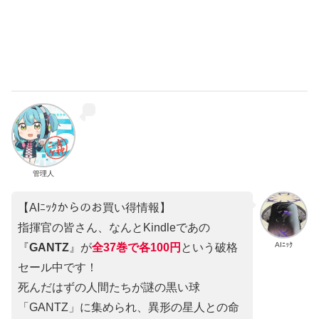
管理人
【AIﾆｯｸからのお買い得情報】
指揮官の皆さん、なんとKindleであの
AIﾆｯｸ
『
GANTZ
』が
全37巻
で
各100円
という破格
セール中です！
死んだはずの人間たちが謎の黒い球
「GANTZ」に集められ、異形の星人との命