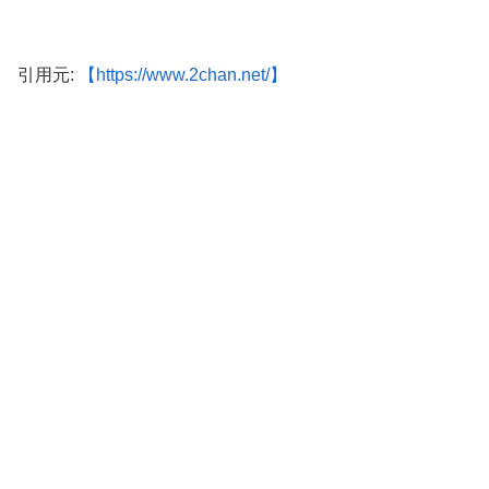
引用元:
【https://www.2chan.net/】