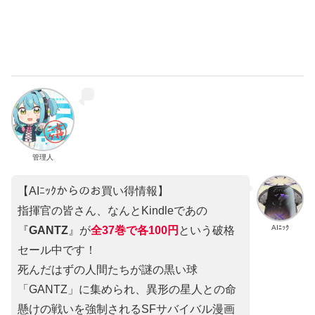
管理人
【AIﾆｯｸからのお買い得情報】
指揮官の皆さん、なんとKindleであの
AIﾆｯｸ
『
GANTZ
』が
全37巻
で
各100円
という破格
セール中です！
死んだはずの人間たちが謎の黒い球
「GANTZ」に集められ、異形の星人との命
懸けの戦いを強制されるSFサバイバル漫画