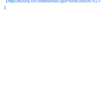
【https://kizuna.5ch.net/test/read.cgi/iPhone/1695007517/
】