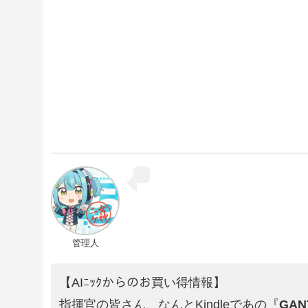
管理人
【AIﾆｯｸからのお買い得情報】
指揮官の皆さん、なんとKindleであの『
GAN