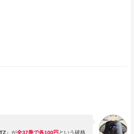
TZ
』が
全37巻
で
各100円
という破格