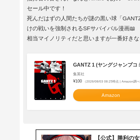
セール中です！
死んだはずの人間たちが謎の黒い球「GANT
けの戦いを強制されるSFサバイバル漫画📖
相当マイノリティだと思いますが一番好きな
GANTZ 1 (ヤングジャンプコミ
集英社
¥100
（2026/08/03 08:25時点 | Amazon調
Amazon
【公式】勝利の女神：N