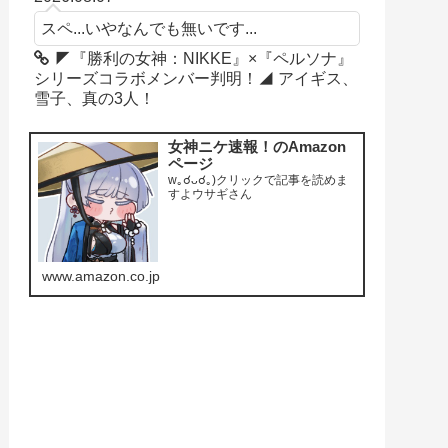
スペ...いやなんでも無いです...
◤『勝利の女神：NIKKE』×『ペルソナ』
シリーズコラボメンバー判明！◢ アイギス、
雪子、真の3人！
女神ニケ速報！のAmazon
ページ
w｡☌ᴗ☌｡)クリックで記事を読めま
すよウサギさん
www.amazon.co.jp