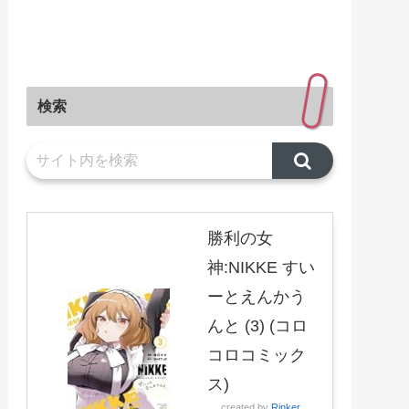
検索
勝利の女
神:NIKKE すい
ーとえんかう
んと (3) (コロ
コロコミック
ス)
created by
Rinker