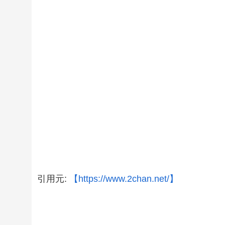
引用元:
【https://www.2chan.net/】