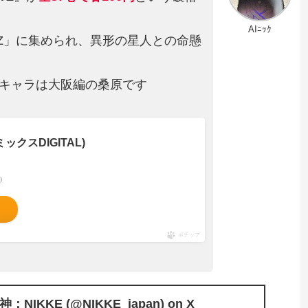
AIﾆｯｸ
Z」に集められ、異形の星人との命懸
キャラは大阪編の桑原です
ックスDIGITAL)
べ）
ポチップ
IKKE (@NIKKE_japan) on X