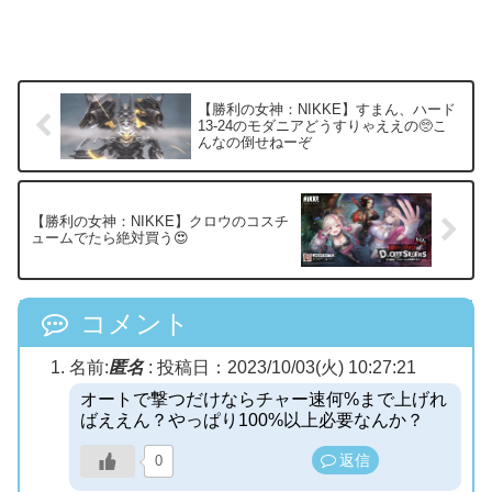
【勝利の女神：NIKKE】すまん、ハード
13-24のモダニアどうすりゃええの🥺こ
んなの倒せねーぞ
【勝利の女神：NIKKE】クロウのコスチ
ュームでたら絶対買う😍
コメント
名前:
匿名
:
投稿日：2023/10/03(火) 10:27:21
オートで撃つだけならチャー速何%まで上げれ
ばええん？やっぱり100%以上必要なんか？
返信
0