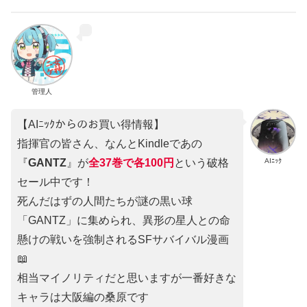
管理人
【AIﾆｯｸからのお買い得情報】
指揮官の皆さん、なんとKindleであの
AIﾆｯｸ
『
GANTZ
』が
全37巻
で
各100円
という破格
セール中です！
死んだはずの人間たちが謎の黒い球
「GANTZ」に集められ、異形の星人との命
懸けの戦いを強制されるSFサバイバル漫画
📖
相当マイノリティだと思いますが一番好きな
キャラは大阪編の桑原です