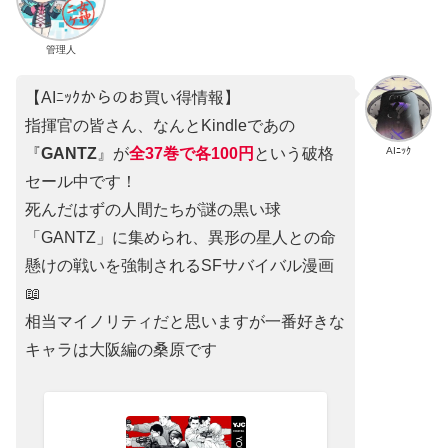
管理人
【AIﾆｯｸからのお買い得情報】
指揮官の皆さん、なんとKindleであの
AIﾆｯｸ
『
GANTZ
』が
全37巻
で
各100円
という破格
セール中です！
死んだはずの人間たちが謎の黒い球
「GANTZ」に集められ、異形の星人との命
懸けの戦いを強制されるSFサバイバル漫画
📖
相当マイノリティだと思いますが一番好きな
キャラは大阪編の桑原です