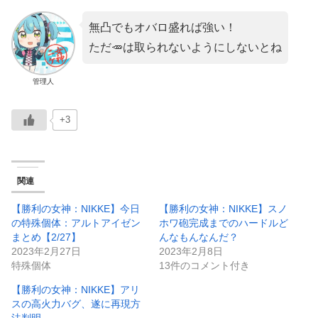
無凸でもオバロ盛れば強い！
ただ🥕は取られないようにしないとね
管理人
+3
関連
【勝利の女神：NIKKE】今日
【勝利の女神：NIKKE】スノ
の特殊個体：アルトアイゼン
ホワ砲完成までのハードルど
まとめ【2/27】
んなもんなんだ？
2023年2月27日
2023年2月8日
特殊個体
13件のコメント付き
【勝利の女神：NIKKE】アリ
スの高火力バグ、遂に再現方