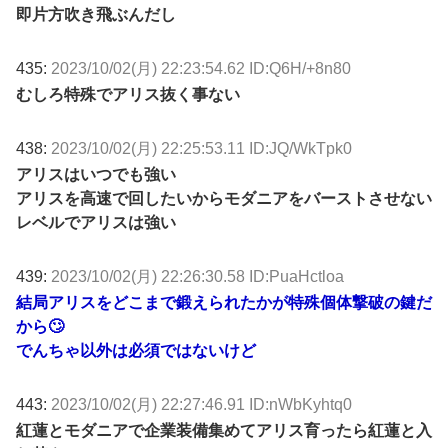
即片方吹き飛ぶんだし
435:
2023/10/02(月) 22:23:54.62 ID:Q6H/+8n80
むしろ特殊でアリス抜く事ない
438:
2023/10/02(月) 22:25:53.11 ID:JQ/WkTpk0
アリスはいつでも強い
アリスを高速で回したいからモダニアをバーストさせない
レベルでアリスは強い
439:
2023/10/02(月) 22:26:30.58 ID:PuaHctloa
結局アリスをどこまで鍛えられたかが特殊個体撃破の鍵だ
から🙄
でんちゃ以外は必須ではないけど
443:
2023/10/02(月) 22:27:46.91 ID:nWbKyhtq0
紅蓮とモダニアで企業装備集めてアリス育ったら紅蓮と入