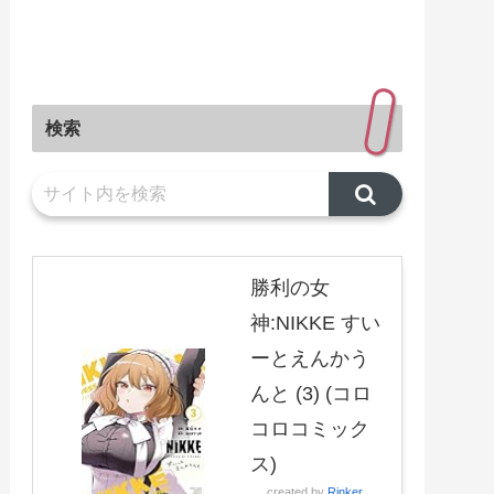
検索
勝利の女
神:NIKKE すい
ーとえんかう
んと (3) (コロ
コロコミック
ス)
created by
Rinker