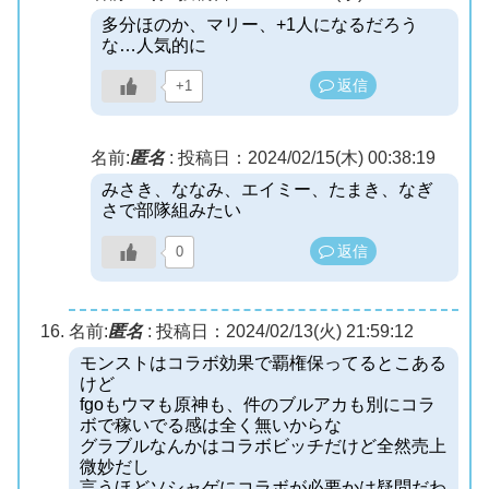
多分ほのか、マリー、+1人になるだろう
な…人気的に
返信
+1
名前:
匿名
:
投稿日：2024/02/15(木) 00:38:19
みさき、ななみ、エイミー、たまき、なぎ
さで部隊組みたい
返信
0
名前:
匿名
:
投稿日：2024/02/13(火) 21:59:12
モンストはコラボ効果で覇権保ってるとこある
けど
fgoもウマも原神も、件のブルアカも別にコラ
ボで稼いでる感は全く無いからな
グラブルなんかはコラボビッチだけど全然売上
微妙だし
言うほどソシャゲにコラボが必要かは疑問だわ