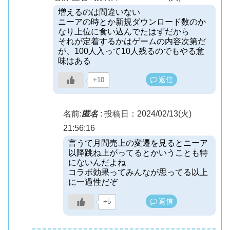
増えるのは間違いない
ニーアの時とか新規ダウンロード数のか
なり上位に食い込んでたはずだから
それが定着するかはゲームの内容次第だ
が、100人入って10人残るのでもやる意
味はある
返信
+10
名前:
匿名
:
投稿日：2024/02/13(火)
21:56:16
言うて月間売上の変遷を見るとニーア
以降跳ね上がってるとかいうことも特
にないんだよね
コラボ効果ってみんなが思ってる以上
に一過性だぞ
返信
+5