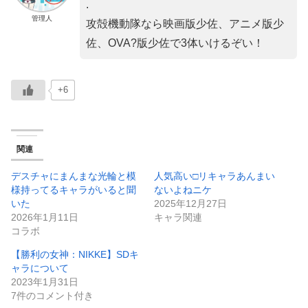
.
管理人
攻殻機動隊なら映画版少佐、アニメ版少
佐、OVA?版少佐で3体いけるぞい！
+6
関連
デスチャにまんまな光輪と模
人気高い□リキャラあんまい
様持ってるキャラがいると聞
ないよねニケ
いた
2025年12月27日
2026年1月11日
キャラ関連
コラボ
【勝利の女神：NIKKE】SDキ
ャラについて
2023年1月31日
7件のコメント付き