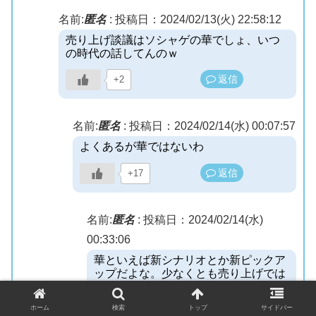
名前:
匿名
:
投稿日：2024/02/13(火) 22:58:12
売り上げ談議はソシャゲの華でしょ、いつ
の時代の話してんのｗ
返信
+2
名前:
匿名
:
投稿日：2024/02/14(水) 00:07:57
よくあるが華ではないわ
返信
+17
名前:
匿名
:
投稿日：2024/02/14(水)
00:33:06
華といえば新シナリオとか新ピックア
ップだよな。少なくとも売り上げでは
ない
ホーム
検索
トップ
サイドバー
返信
+4