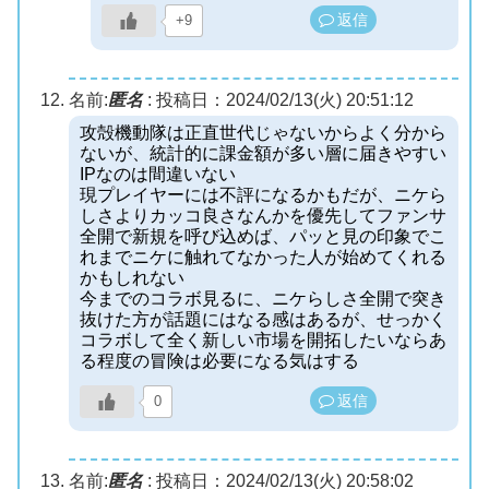
返信
+9
名前:
匿名
:
投稿日：2024/02/13(火) 20:51:12
攻殻機動隊は正直世代じゃないからよく分から
ないが、統計的に課金額が多い層に届きやすい
IPなのは間違いない
現プレイヤーには不評になるかもだが、ニケら
しさよりカッコ良さなんかを優先してファンサ
全開で新規を呼び込めば、パッと見の印象でこ
れまでニケに触れてなかった人が始めてくれる
かもしれない
今までのコラボ見るに、ニケらしさ全開で突き
抜けた方が話題にはなる感はあるが、せっかく
コラボして全く新しい市場を開拓したいならあ
る程度の冒険は必要になる気はする
返信
0
名前:
匿名
:
投稿日：2024/02/13(火) 20:58:02