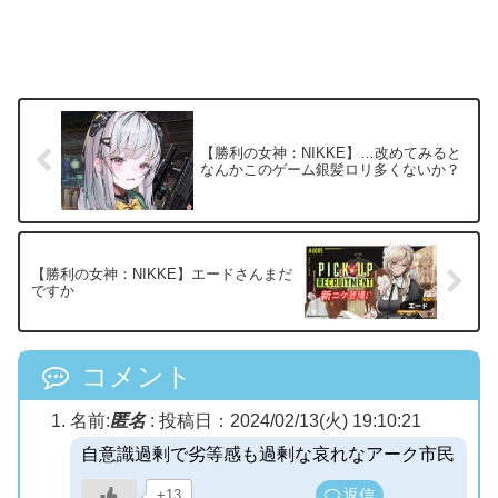
【勝利の女神：NIKKE】…改めてみると
なんかこのゲーム銀髪ロリ多くないか？
【勝利の女神：NIKKE】エードさんまだ
ですか
コメント
名前:
匿名
:
投稿日：2024/02/13(火) 19:10:21
自意識過剰で劣等感も過剰な哀れなアーク市民
返信
+13