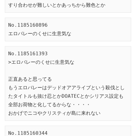
すり合わせが難しいとかあっちから難色とか
No.1185160896

エロバレーのくせに生意気な
No.1185161393

>エロバレーのくせに生意気な

正直あると思ってる　

もうエロバレーはデッドオアアライブという殺伐とし
たタイトルも抜け忍とかDOATECとかシリアス設定も
全部お荷物と化してるからな・・・・

おかげでニコやクリスティが島に来れない