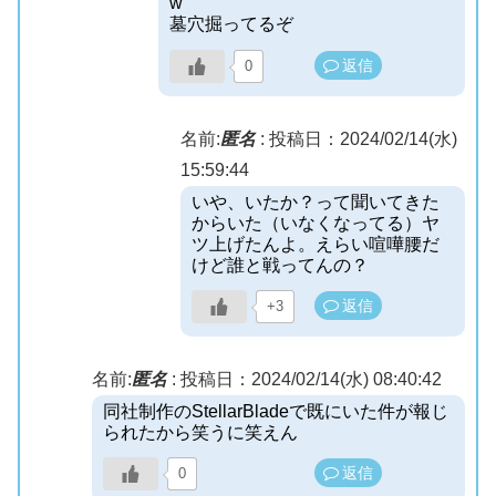
w
墓穴掘ってるぞ
返信
0
名前:
匿名
:
投稿日：2024/02/14(水)
15:59:44
いや、いたか？って聞いてきた
からいた（いなくなってる）ヤ
ツ上げたんよ。えらい喧嘩腰だ
けど誰と戦ってんの？
返信
+3
名前:
匿名
:
投稿日：2024/02/14(水) 08:40:42
同社制作のStellarBladeで既にいた件が報じ
られたから笑うに笑えん
返信
0