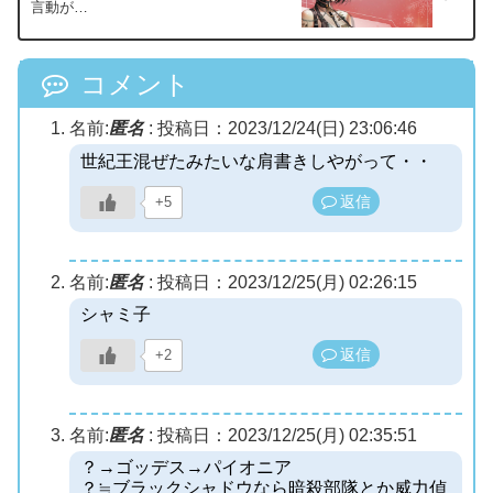
言動が…
コメント
名前:
匿名
:
投稿日：2023/12/24(日) 23:06:46
世紀王混ぜたみたいな肩書きしやがって・・
返信
+5
名前:
匿名
:
投稿日：2023/12/25(月) 02:26:15
シャミ子
返信
+2
名前:
匿名
:
投稿日：2023/12/25(月) 02:35:51
？→ゴッデス→パイオニア
？≒ブラックシャドウなら暗殺部隊とか威力偵