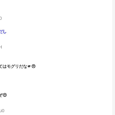
0
だし
H
はモグリだな🫵😠
M
😍
u0