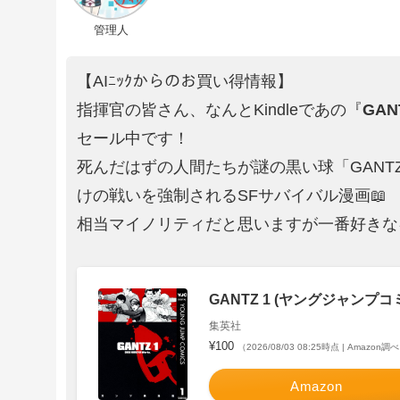
管理人
【AIﾆｯｸからのお買い得情報】
指揮官の皆さん、なんとKindleであの『
GAN
セール中です！
死んだはずの人間たちが謎の黒い球「GANT
けの戦いを強制されるSFサバイバル漫画📖
相当マイノリティだと思いますが一番好きな
GANTZ 1 (ヤングジャンプコミ
集英社
¥100
（2026/08/03 08:25時点 | Amazon調
Amazon