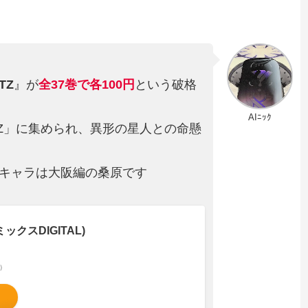
TZ
』が
全37巻
で
各100円
という破格
AIﾆｯｸ
Z」に集められ、異形の星人との命懸
キャラは大阪編の桑原です
ックスDIGITAL)
べ）