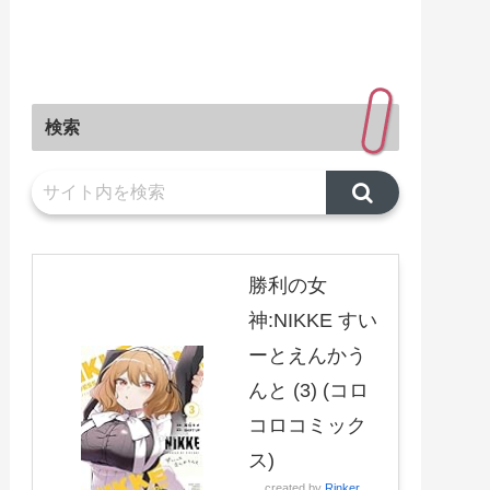
検索
勝利の女
神:NIKKE すい
ーとえんかう
んと (3) (コロ
コロコミック
ス)
created by
Rinker