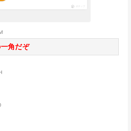
ポチップ
0M
の一角だぞ
H
0