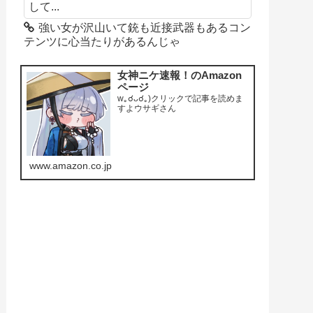
して...
強い女が沢山いて銃も近接武器もあるコン
テンツに心当たりがあるんじゃ
女神ニケ速報！のAmazon
ページ
w｡☌ᴗ☌｡)クリックで記事を読めま
すよウサギさん
www.amazon.co.jp