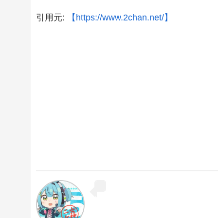
引用元:
【https://www.2chan.net/】