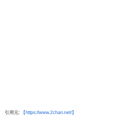
引用元:
【https://www.2chan.net/】