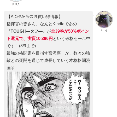
管理人
【AIﾆｯｸからのお買い得情報】
指揮官の皆さん、なんとKindleであの
AIﾆｯｸ
『
TOUGH―タフ―
』が
全39巻が50%ポイン
ト還元で、実質10,396円
という破格セール中
です！(8/9まで)
最強の格闘家を目指す宮沢熹一が、数々の強
敵との死闘を通じて成長していく本格格闘漫
画📖