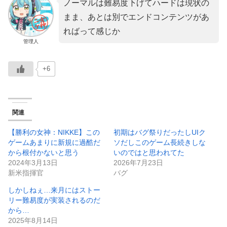
ノーマルは難易度下げてハードは現状の
まま、あとは別でエンドコンテンツがあ
ればって感じか
管理人
+6
関連
【勝利の女神：NIKKE】この
初期はバグ祭りだったしUIク
ゲームあまりに新規に過酷だ
ソだしこのゲーム長続きしな
から根付かないと思う
いのではと思われてた
2024年3月13日
2026年7月23日
新米指揮官
バグ
しかしねぇ…来月にはストー
リー難易度が実装されるのだ
から…
2025年8月14日