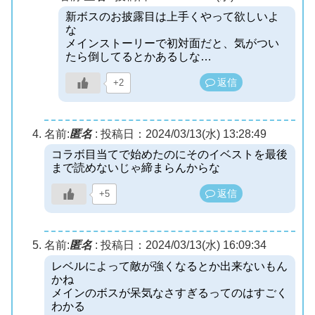
新ボスのお披露目は上手くやって欲しいよ
な
メインストーリーで初対面だと、気がつい
たら倒してるとかあるしな…
返信
+2
名前:
匿名
:
投稿日：2024/03/13(水) 13:28:49
コラボ目当てで始めたのにそのイベストを最後
まで読めないじゃ締まらんからな
返信
+5
名前:
匿名
:
投稿日：2024/03/13(水) 16:09:34
レベルによって敵が強くなるとか出来ないもん
かね
メインのボスが呆気なさすぎるってのはすごく
わかる