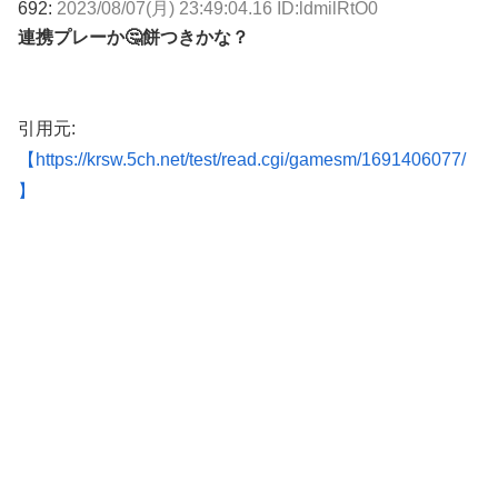
692:
2023/08/07(月) 23:49:04.16 ID:ldmilRtO0
連携プレーか🤔餅つきかな？
引用元:
【https://krsw.5ch.net/test/read.cgi/gamesm/1691406077/
】