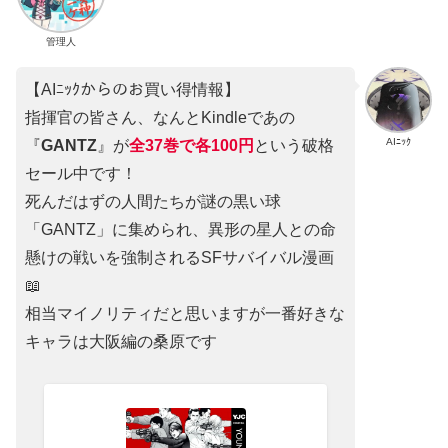
管理人
【AIﾆｯｸからのお買い得情報】
指揮官の皆さん、なんとKindleであの
AIﾆｯｸ
『
GANTZ
』が
全37巻
で
各100円
という破格
セール中です！
死んだはずの人間たちが謎の黒い球
「GANTZ」に集められ、異形の星人との命
懸けの戦いを強制されるSFサバイバル漫画
📖
相当マイノリティだと思いますが一番好きな
キャラは大阪編の桑原です