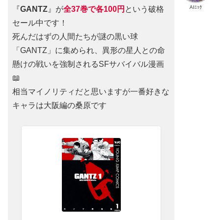
AIﾆｯｸ
『
GANTZ
』が
全37巻
で
各100円
という破格
セール中です！
死んだはずの人間たちが謎の黒い球
「GANTZ」に集められ、異形の星人との命
懸けの戦いを強制されるSFサバイバル漫画
📖
相当マイノリティだと思いますが一番好きな
キャラは大阪編の桑原です