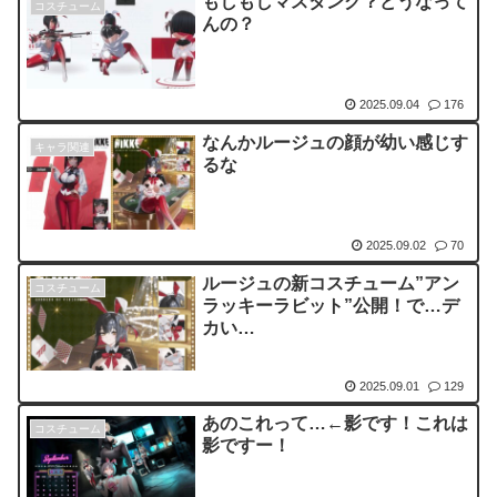
もしもしマスタング？どうなって
コスチューム
んの？
2025.09.04
176
なんかルージュの顔が幼い感じす
キャラ関連
るな
2025.09.02
70
ルージュの新コスチューム”アン
コスチューム
ラッキーラビット”公開！で…デ
カい…
2025.09.01
129
あのこれって…←影です！これは
コスチューム
影ですー！