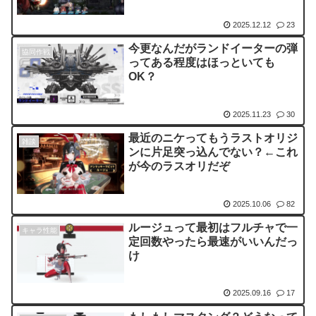
2025.12.12
23
今更なんだがランドイーターの弾
協同作戦
ってある程度はほっといても
OK？
2025.11.23
30
最近のニケってもうラストオリジ
雑談
ンに片足突っ込んでない？←これ
が今のラスオリだぞ
2025.10.06
82
ルージュって最初はフルチャで一
キャラ性能
定回数やったら最速がいいんだっ
け
2025.09.16
17