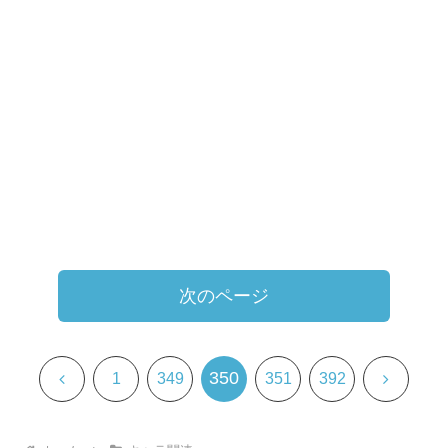
次のページ
350
前
次
1
349
351
392
へ
へ