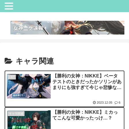
キャラ関連
【勝利の女神：NIKKE】ベータ
CBT
テストのときだったかソリンがあ
まりにも強すぎて今じゃ悲惨なこ
とになったと聞く
2023.12.05
6
【勝利の女神：NIKKE】ミカっ
キャラ関連
てこんな可愛かったっけ…？