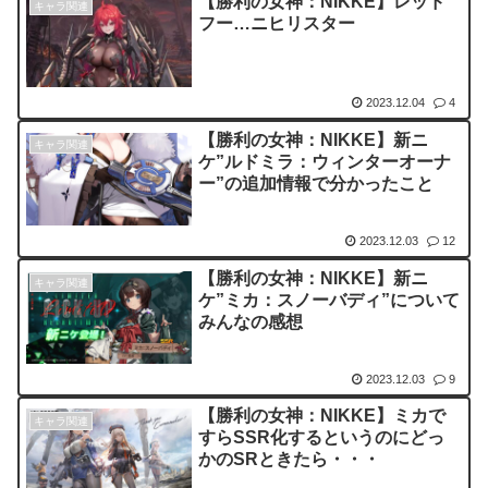
【勝利の女神：NIKKE】レッド
キャラ関連
フー…ニヒリスター
2023.12.04
4
【勝利の女神：NIKKE】新ニ
キャラ関連
ケ”ルドミラ：ウィンターオーナ
ー”の追加情報で分かったこと
2023.12.03
12
【勝利の女神：NIKKE】新ニ
キャラ関連
ケ”ミカ：スノーバディ”について
みんなの感想
2023.12.03
9
【勝利の女神：NIKKE】ミカで
キャラ関連
すらSSR化するというのにどっ
かのSRときたら・・・