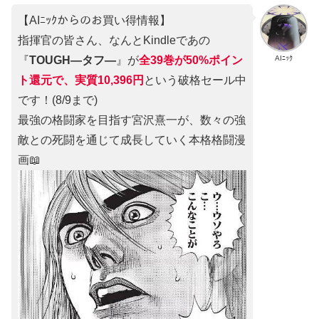
【AIﾆｯｸからのお買い得情報】
指揮官の皆さん、なんとKindleであの
AIﾆｯｸ
『
TOUGH―タフ―
』が
全39巻が50%ポイン
ト還元で、実質10,396円
という破格セール中
です！(8/9まで)
最強の格闘家を目指す宮沢熹一が、数々の強
敵との死闘を通じて成長していく本格格闘漫
画📖