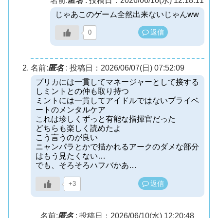
名前:
匿名
:
投稿日：2026/06/10(水) 12:18:11
じゃあこのゲーム全然出来ないじゃんww
返信
0
名前:
匿名
:
投稿日：2026/06/07(日) 07:52:09
プリカには一貫してマネージャーとして接する
しミントとの仲も取り持つ
ミントには一貫してアイドルではないプライベ
ートのメンタルケア
これは珍しくずっと有能な指揮官だった
どちらも楽しく読めたよ
こう言うのが良い
ニャンパラとかで描かれるアークのダメな部分
はもう見たくない…
でも、そろそろハフバかあ…
返信
+3
名前:
匿名
:
投稿日：2026/06/10(水) 12:20:48