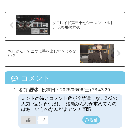
ソロレイド第三十七シーズン”ウルト
ラ”攻略用掲示板
ちしかんってニケに手を出しすぎじゃな
い？
コメント
名前:
匿名
:
投稿日：2026/06/06(土) 23:43:29
ミントの時とコメント数が全然違うな。2×2の
人気1位もそうだし、結局みんなが求めてんの
はあーいうのなんだよアンチ野郎
返信
+3