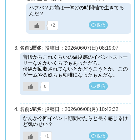
ハフバ？お前は一体どの時間軸で生きてる
んだ？
返信
+2
名前:
匿名
:
投稿日：2026/06/07(日) 08:19:07
普段からこれくらいの温度感のイベントストー
リーなんかいくらでもあっただろ。
伏線が回収されてないとかどうこうとか、この
ゲームやる奴らも幼稚になったもんだな。
返信
0
名前:
匿名
:
投稿日：2026/06/08(月) 10:42:32
なんか今回イベント期間やたらと長く感じるけ
ど気のせい？
返信
+1