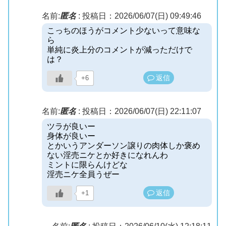
名前:
匿名
:
投稿日：2026/06/07(日) 09:49:46
こっちのほうがコメント少ないって意味な
ら
単純に炎上分のコメントが減っただけで
は？
返信
+6
名前:
匿名
:
投稿日：2026/06/07(日) 22:11:07
ツラが良いー
身体が良いー
とかいうアンダーソン譲りの肉体しか褒め
ない淫売ニケとか好きになれんわ
ミントに限らんけどな
淫売ニケ全員うぜー
返信
+1