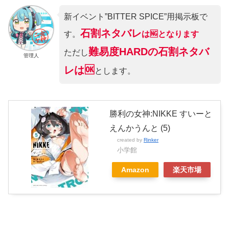
新イベント”BITTER SPICE”用掲示板で
石割ネタバレ
す。
は🆖となります
難易度HARDの石割ネタバ
ただし
管理人
レは🆗
とします。
勝利の女神:NIKKE すいーと
えんかうんと (5)
created by
Rinker
小学館
Amazon
楽天市場